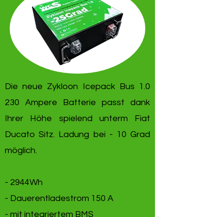
Die neue Zykloon Icepack Bus 1.0
230 Ampere Batterie passt dank
Ihrer Höhe spielend unterm Fiat
Ducato Sitz. Ladung bei - 10 Grad
möglich.
- 2944Wh
- Dauerentladestrom 150 A
- mit integriertem BMS