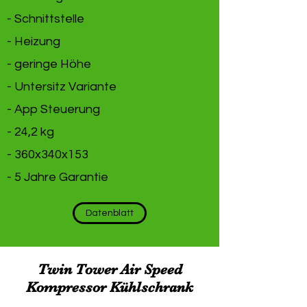
- Schnittstelle
- Heizung
- geringe Höhe
- Untersitz Variante
- App Steuerung
- 24,2 kg
- 360x340x153
- 5 Jahre Garantie
Datenblatt
Twin Tower Air Speed
Kompressor Kühlschrank