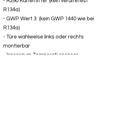
- R290 Kältemittel (kein veraltetest
R134a)
- GWP Wert 3 (kein GWP 1440 wie bei
R134a)
- Türe wahlweise links oder rechts
montierbar
- Innenraum Temperatursensor
- Froster/Kühlschrank einzeln
verwendbar
- 12/24 Volt
- APP steuerbar
1 APP für beide Kältemaschinen
(Neuheit)
- einfache Montage, da standard
Maße
- H x B x T in mm 1245x523x550