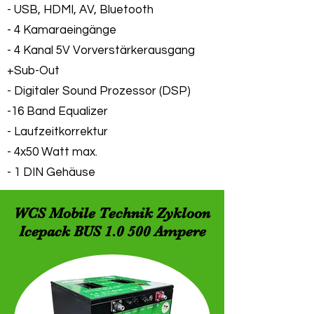
- USB, HDMI, AV, Bluetooth
- 4 Kamaraeingänge
- 4 Kanal 5V Vorverstärkerausgang
+Sub-Out
- Digitaler Sound Prozessor (DSP)
-16 Band Equalizer
- Laufzeitkorrektur
- 4x50 Watt max.
- 1 DIN Gehäuse
WCS Mobile Technik Zykloon
Icepack BUS 1.0 500 Ampere