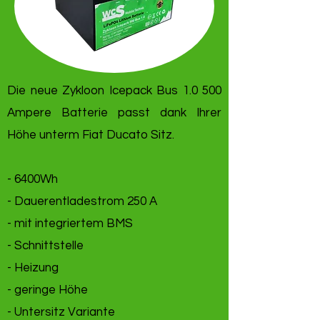
Die neue Zykloon Icepack Bus 1.0 500
Ampere Batterie passt dank Ihrer
Höhe unterm Fiat Ducato Sitz.
- 6400Wh
- Dauerentladestrom 250 A
- mit integriertem BMS
- Schnittstelle
- Heizung
- geringe Höhe
- Untersitz Variante