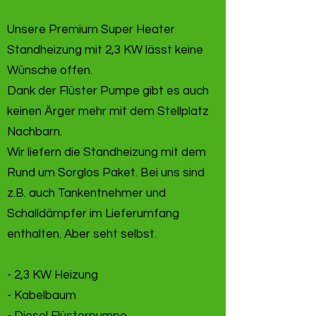
Unsere Premium Super Heater
Standheizung mit 2,3 KW lässt keine
Wünsche offen.
Dank der Flüster Pumpe gibt es auch
keinen Ärger mehr mit dem Stellplatz
Nachbarn.
Wir liefern die Standheizung mit dem
Rund um Sorglos Paket. Bei uns sind
z.B. auch Tankentnehmer und
Schalldämpfer im Lieferumfang
enthalten. Aber seht selbst.
- 2,3 KW Heizung
- Kabelbaum