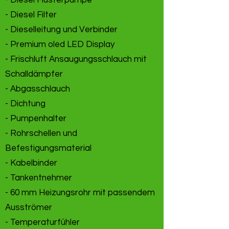
- Diesel Flüsterpumpe
- Diesel Filter
- Dieselleitung und Verbinder
- Premium oled LED Display
- Frischluft Ansaugungsschlauch mit
Schalldämpfer
- Abgasschlauch
- Dichtung
- Pumpenhalter
- Rohrschellen und
Befestigungsmaterial
- Kabelbinder
- Tankentnehmer
- 60 mm Heizungsrohr mit passendem
Ausströmer
- Temperaturfühler