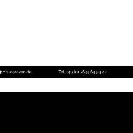
sabis-caravan.de
Tel. +49 (0) 7634 69 59 42
hr
0