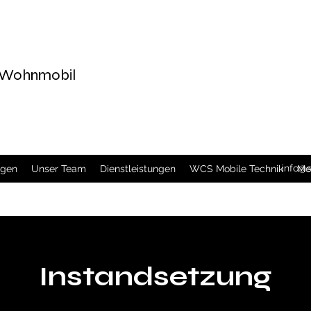
d Wohnmobil
info@
agen
Unser Team
Dienstleistungen
WCS Mobile Technik
Me
Instandsetzung