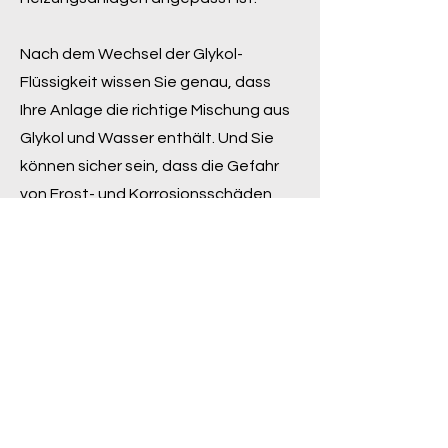
Nach dem Wechsel der Glykol-
Flüssigkeit wissen Sie genau, dass
Ihre Anlage die richtige Mischung aus
Glykol und Wasser enthält. Und Sie
können sicher sein, dass die Gefahr
von Frost- und Korrosionsschäden
sowie von Bakterienwachstum
minimiert ist. Gönnen Sie Ihrer Alde
Heizungsanlage die besten
Voraussetzungen dafür, Ihnen
angenehme und schöne Wärme
spenden zu können!